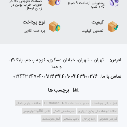
ضمانت تعویض کالا در
پشتیبانی ازساعت 9 صبح
صورت خراب بودن در
تا20 شب
زمان ارسال
کیفیت
نوع پرداخت
تضمین کیفیت
پرداخت آنلاین
آدرس:
تهران ، شهران، خیابان عسگری، کوچه پنجم، پلاک3،
واحد1
تماس با ما:
02144324704-09126391409-09143900276
برچسب ها
قفل حیاتی هوشمند
مدیریت جلسات Customer CRM
محافظ دیواری یخچال
محافظ دو شاحه ای پکبج دیواری
لامپ شمعی اشکی
لامپ 50 وات پارمیس
فازمتر معمولی
رابط چرخان
لامپ بشقابی
قفل هوشمند