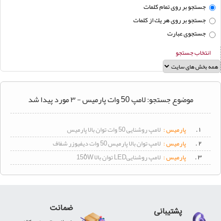
لوستر
جستجو بر روی تمام كلمات
جستجو بر روی هر يك از كلمات
محافظ
برق
جستجوی عبارت
سرپیچ
انتخاب جستجو
لامپ
سیم
و
کابل
موضوع جستجو: لامپ 50 وات پارمیس - ۳ مورد پیدا شد
برق
صنعتی
۱ .
پارمیس :
لامپ روشنایی 50 وات توان بالا پارمیس
۲ .
پارمیس :
لامپ توان بالا پارمیس 50 وات دیفیوزر شفاف
۳ .
پارمیس :
لامپ روشناییLED توان بالا 150ٌW
ضمانت
پشتیبانی