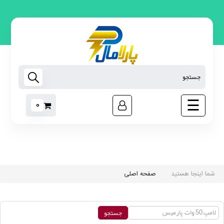
لامپ
روشنایی
اس ام
دی
تجهیزات
هوشمند
☰
0
رابط
برق
مبدل
برق
ابزار
غیر
شما اینجا هستید
صفحه اصلی
برقی
نوارچسب
برق