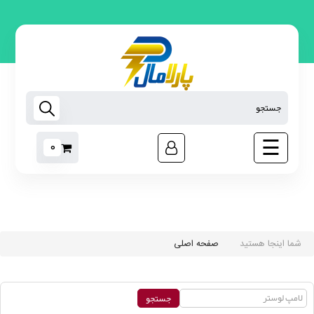
لامپ
روشنایی
اس ام
دی
تجهیزات
هوشمند
☰
0
رابط
برق
مبدل
برق
ابزار
غیر
شما اینجا هستید
صفحه اصلی
برقی
نوارچسب
برق