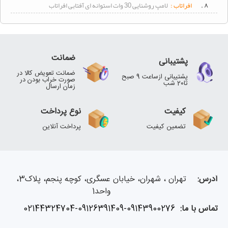
۸ .
افراتاب :
لامپ روشنایی 30 وات استوانه ای آفتابی افراتاب
ضمانت
پشتیبانی
ضمانت تعویض کالا در
پشتیبانی ازساعت 9 صبح
صورت خراب بودن در
تا20 شب
زمان ارسال
کیفیت
نوع پرداخت
تضمین کیفیت
پرداخت آنلاین
آدرس:
تهران ، شهران، خیابان عسگری، کوچه پنجم، پلاک3،
واحد1
تماس با ما:
02144324704-09126391409-09143900276