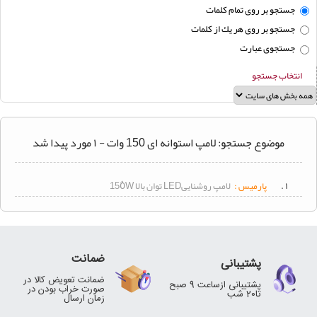
لوستر
جستجو بر روی تمام كلمات
جستجو بر روی هر يك از كلمات
محافظ
برق
جستجوی عبارت
سرپیچ
انتخاب جستجو
لامپ
سیم
و
کابل
موضوع جستجو: لامپ استوانه ای 150 وات - ۱ مورد پیدا شد
برق
صنعتی
۱ .
پارمیس :
لامپ روشناییLED توان بالا 150ٌW
ضمانت
پشتیبانی
ضمانت تعویض کالا در
پشتیبانی ازساعت 9 صبح
صورت خراب بودن در
تا20 شب
زمان ارسال