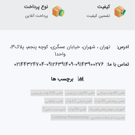
کیفیت
نوع پرداخت
تضمین کیفیت
پرداخت آنلاین
آدرس:
تهران ، شهران، خیابان عسگری، کوچه پنجم، پلاک3،
واحد1
تماس با ما:
02144324704-09126391409-09143900276
برچسب ها
لامپ 40 وات مهتابی
لامپ 50 وات پارمیس
لامپ 150 وات پارمیس
لامپ روشنایی 30 وات
لامپ حبابی 12 وات
لامپ بشقابی
آموزش دوم ریاضی فیزیک
لامپ 50 وات
انبردست سایز7
مدیریت ارتباط با مشتری ، Customer Relationship