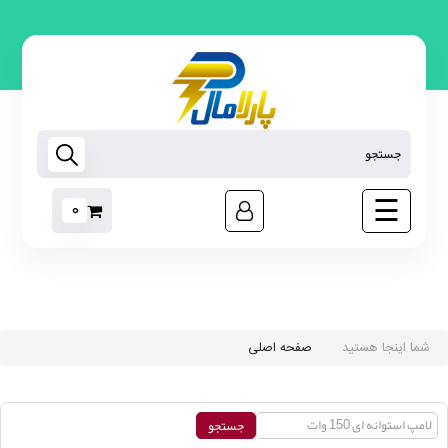
لامپ
روشنایی
اس ام
دی
تجهیزات
هوشمند
☰
0
رابط
برق
مبدل
برق
ابزار
غیر
شما اینجا هستید
صفحه اصلی
برقی
نوارچسب
برق