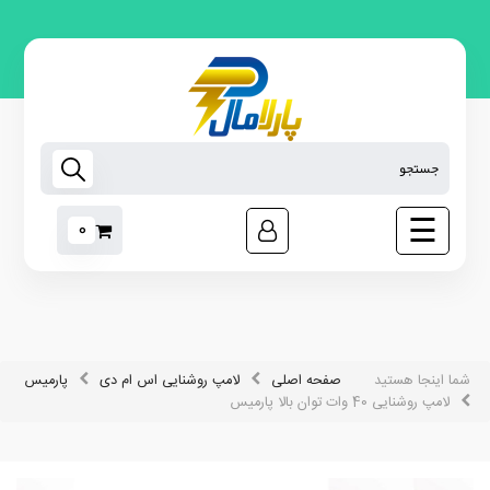
لامپ
روشنایی
اس ام
دی
تجهیزات
هوشمند
☰
0
رابط
برق
مبدل
برق
ابزار
غیر
شما اینجا هستید
صفحه اصلی
لامپ روشنایی اس ام دی
پارمیس
برقی
لامپ روشنایی 40 وات توان بالا پارمیس
نوارچسب
برق