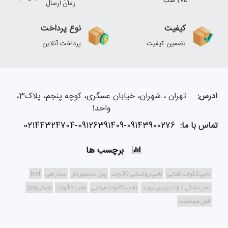
تا20 شب
زمان ارسال
کیفیت
نوع پرداخت
تضمین کیفیت
پرداخت آنلاین
آدرس:
تهران ، شهران، خیابان عسگری، کوچه پنجم، پلاک3،
واحد1
تماس با ما:
02144324704-09126391409-09143900276
برچسب ها
لامپ12وات آفتابی
لامپ روشنایی 30 وات
پنل سنسوردار
سه راهی
test
لامپ اشکی 7 وات پارس اروند
لامپ 20 وات مهتابی
لامپ 15 وات
تستر ولتاژ
قفل هوشمند