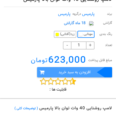
پارمیس
پارمیس
برند
درگروه
18 ماه گارانتی
گارانتی
رنگ بندی
مهتابی
زرد(آفتابی)
تعداد
-
+
623,000
تومان
مبلغ قابل پرداخت
افزودن به سبد خرید
قابلیت ها :
لامپ روشنایی 40 وات توان بالا پارمیس
( توضیحات کلی )