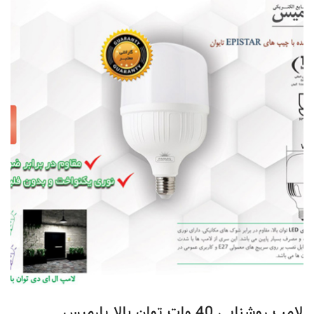
لوستر
محافظ
برق
سرپیچ
لامپ
سیم
و
کابل
برق
صنعتی
لامپ روشنایی 40 وات توان بالا پارمیس