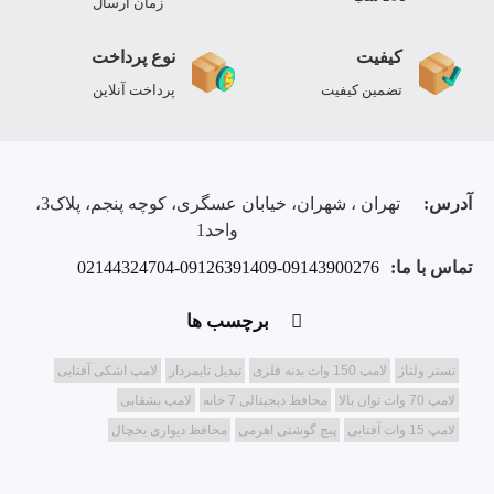
زمان ارسال
کیفیت
نوع پرداخت
تضمین کیفیت
پرداخت آنلاین
آدرس:
تهران ، شهران، خیابان عسگری، کوچه پنجم، پلاک3،
واحد1
تماس با ما:
02144324704-09126391409-09143900276
برچسب ها
تستر ولتاژ
لامپ 150 وات بدنه فلزی
تبدیل تایمردار
لامپ اشکی آفتابی
لامپ 70 وات توان بالا
محافظ دیجیتالی 7 خانه
لامپ بشقابی
لامپ 15 وات آفتابی
پیچ گوشتی اهرمی
محافظ دیواری یخچال