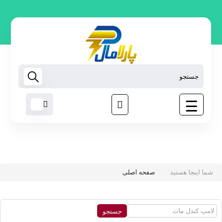
لامپ
روشنایی
اس ام
دی
تجهیزات
هوشمند
☰
رابط
برق
مبدل
برق
ابزار
غیر
شما اینجا هستید
صفحه اصلی
برقی
نوارچسب
برق