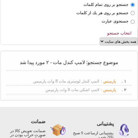
لوستر
جستجو بر روی تمام كلمات
جستجو بر روی هر يك از كلمات
محافظ
برق
جستجوی عبارت
سرپیچ
انتخاب جستجو
لامپ
سیم
و
کابل
موضوع جستجو: لامپ کندل مات - ۲ مورد پیدا شد
برق
صنعتی
۱ .
پارمیس :
لامپ کندل لوستری مات 8 وات پارمیس
۲ .
پارمیس :
لامپ اشکی مات 8 وات پارمیس
ضمانت
پشتیبانی
ضمانت تعویض کالا در
پشتیبانی ازساعت 9 صبح
صورت خراب بودن در
تا20 شب