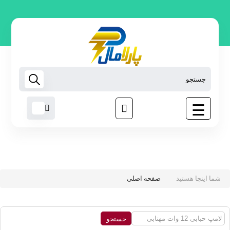
لامپ
روشنایی
اس ام
دی
تجهیزات
هوشمند
☰
رابط
برق
مبدل
برق
ابزار
غیر
شما اینجا هستید
صفحه اصلی
برقی
نوارچسب
برق