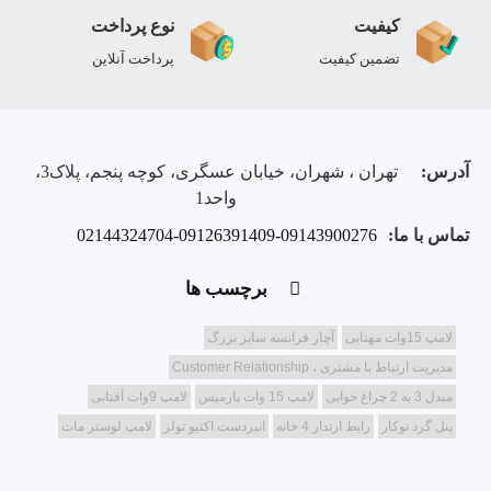
کیفیت
نوع پرداخت
تضمین کیفیت
پرداخت آنلاین
آدرس:
تهران ، شهران، خیابان عسگری، کوچه پنجم، پلاک3،
واحد1
تماس با ما:
02144324704-09126391409-09143900276
برچسب ها
لامپ 15وات مهتابی
آچار فرانسه سایز بزرگ
مدیریت ارتباط با مشتری ، Customer Relationship
مبدل 3 به 2 چراغ خوابی
لامپ 15 وات پارمیس
لامپ 9وات آفتابی
پنل گرد توکار
رابط ارتدار 4 خانه
انبردست اکتیو تولز
لامپ لوستر مات