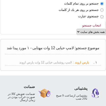
لوستر
جستجو بر روی تمام كلمات
جستجو بر روی هر يك از كلمات
محافظ
برق
جستجوی عبارت
سرپیچ
انتخاب جستجو
لامپ
سیم
و
کابل
موضوع جستجو: لامپ حبابی 12 وات مهتابی - ۱ مورد پیدا شد
برق
صنعتی
۱ .
پارس اروند :
لامپ روشنایی حبابی 12 وات پارس اروند
ضمانت
پشتیبانی
ضمانت تعویض کالا در
پشتیبانی ازساعت 9 صبح
صورت خراب بودن در
تا20 شب
زمان ارسال